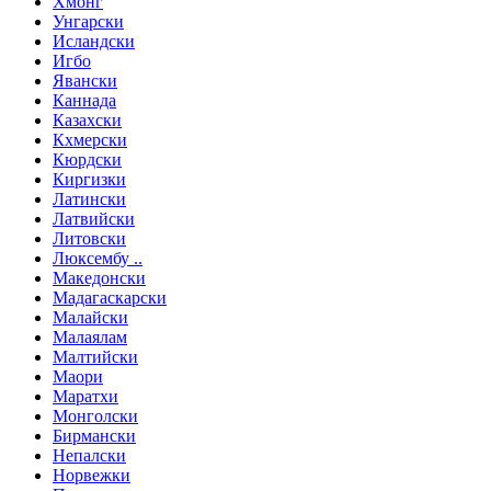
Хмонг
Унгарски
Исландски
Игбо
Явански
Каннада
Казахски
Кхмерски
Кюрдски
Киргизки
Латински
Латвийски
Литовски
Люксембу ..
Македонски
Мадагаскарски
Малайски
Малаялам
Малтийски
Маори
Маратхи
Монголски
Бирмански
Непалски
Норвежки