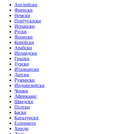
Английски
Френски
Немски
Португалски
Испански
Руски
Японски
Корейски
Арабски
Ирландски
Гръцки
Турски
Италиански
Датски
Румънски
Индонезийски
Чешки
Африкаанс
Шведски
Полски
Баски
Каталунски
Есперанто
Хинди
Лаос