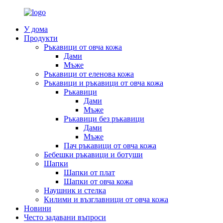
У дома
Продукти
Ръкавици от овча кожа
Дами
Мъже
Ръкавици от еленова кожа
Ръкавици и ръкавици от овча кожа
Ръкавици
Дами
Мъже
Ръкавици без ръкавици
Дами
Мъже
Пач ръкавици от овча кожа
Бебешки ръкавици и ботуши
Шапки
Шапки от плат
Шапки от овча кожа
Наушник и стелка
Килими и възглавници от овча кожа
Новини
Често задавани въпроси