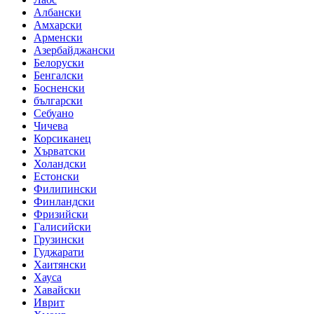
Албански
Амхарски
Арменски
Азербайджански
Белоруски
Бенгалски
Босненски
български
Себуано
Чичева
Корсиканец
Хърватски
Холандски
Естонски
Филипински
Финландски
Фризийски
Галисийски
Грузински
Гуджарати
Хаитянски
Хауса
Хавайски
Иврит