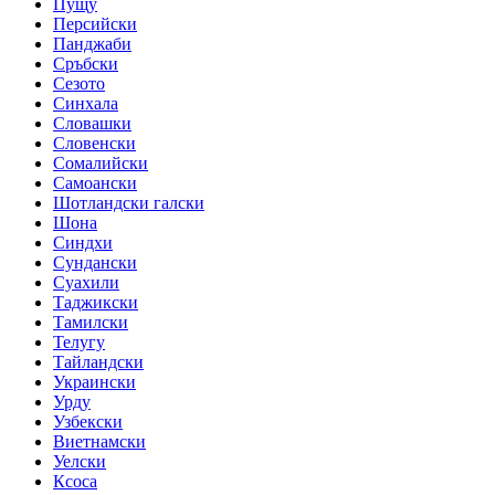
Пущу
Персийски
Панджаби
Сръбски
Сезото
Синхала
Словашки
Словенски
Сомалийски
Самоански
Шотландски галски
Шона
Синдхи
Сундански
Суахили
Таджикски
Тамилски
Телугу
Тайландски
Украински
Урду
Узбекски
Виетнамски
Уелски
Ксоса