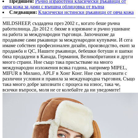
Предишен:
Ръчно изработени класически ръкавици от
овча кожа за дами с външна облицовка от вълна
Следващия:
Класически истински ръкавици от овча кожа
MILDSHEEP, създадена през 2002 г., когато беше ръчна
работилница. До 2012 г. бяхме в изрязване и ръчно ушиване
на работа за международни търговци. Започнахме да
продаваме сами ръкавици за международни купувачи. И сега
имаме собствен професионален дизайн, производство, екип за
продажба и QC, Нашите ръкавици, бебешки ботуши и шапки
бяха продадени в Канада, Германия, Великобритания и други
много страни. Ние също така присъстваме на много
международни изложения всяка година, например MIPEL,
MIFUR в Милано, APLF в Хонг Конг. Ние сме запознати с
различни условия и правила за международна търговия, Също
така много добре запознати с процеса на износ, така че,
всички въпроси, моля не се колебайте да ни уведомите!