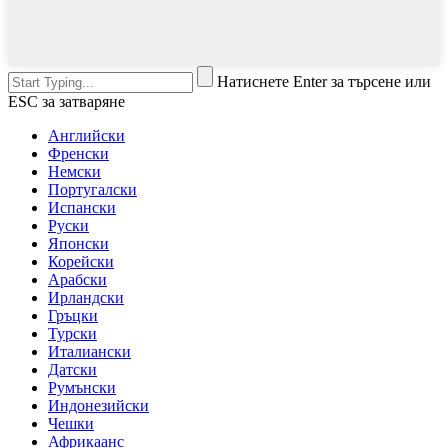
Натиснете Enter за търсене или
ESC за затваряне
Английски
Френски
Немски
Португалски
Испански
Руски
Японски
Корейски
Арабски
Ирландски
Гръцки
Турски
Италиански
Датски
Румънски
Индонезийски
Чешки
Африкаанс