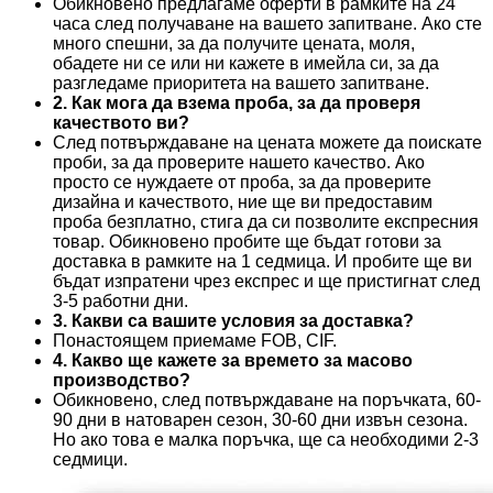
Обикновено предлагаме оферти в рамките на 24
часа след получаване на вашето запитване. Ако сте
много спешни, за да получите цената, моля,
обадете ни се или ни кажете в имейла си, за да
разгледаме приоритета на вашето запитване.
2. Как мога да взема проба, за да проверя
качеството ви?
След потвърждаване на цената можете да поискате
проби, за да проверите нашето качество. Ако
просто се нуждаете от проба, за да проверите
дизайна и качеството, ние ще ви предоставим
проба безплатно, стига да си позволите експресния
товар. Обикновено пробите ще бъдат готови за
доставка в рамките на 1 седмица. И пробите ще ви
бъдат изпратени чрез експрес и ще пристигнат след
3-5 работни дни.
3. Какви са вашите условия за доставка?
Понастоящем приемаме FOB, CIF.
4. Какво ще кажете за времето за масово
производство?
Обикновено, след потвърждаване на поръчката, 60-
90 дни в натоварен сезон, 30-60 дни извън сезона.
Но ако това е малка поръчка, ще са необходими 2-3
седмици.