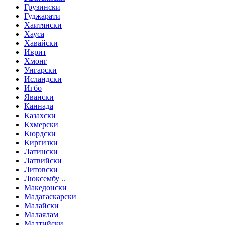
Грузински
Гуджарати
Хаитянски
Хауса
Хавайски
Иврит
Хмонг
Унгарски
Исландски
Игбо
Явански
Каннада
Казахски
Кхмерски
Кюрдски
Киргизки
Латински
Латвийски
Литовски
Люксембу ..
Македонски
Мадагаскарски
Малайски
Малаялам
Малтийски