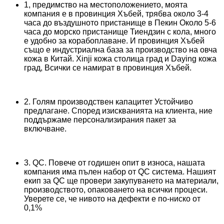
1, предимство на местоположението, моята
компания е в провинция Хъбей, трябва около 3-4
часа до въздушното пристанище в Пекин Около 5-6
часа до морско пристанище Тиендзин с кола, много
е удобно за корабоплаване. И провинция Хъбей
също е индустриална база за производство на овча
кожа в Китай. Xinji кожа столица град и Daying кожа
град, Всички се намират в провинция Хъбей.
2. Голям производствен капацитет Устойчиво
предлагане. Според изискванията на клиента, ние
поддържаме персонализирания пакет за
включване.
3. QC. Повече от годишен опит в износа, нашата
компания има пълен набор от QC система. Нашият
екип за QC ще провери закупуването на материали,
производството, опаковането на всички процеси.
Уверете се, че нивото на дефекти е по-ниско от
0,1%