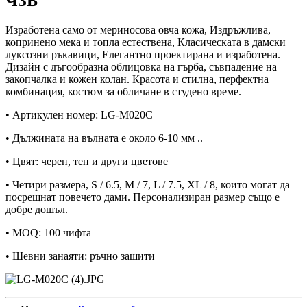
ЧЗВ
Изработена само от мериносова овча кожа, Издръжлива,
копринено мека и топла естествена, Класическата в дамски
луксозни ръкавици, Елегантно проектирана и изработена.
Дизайн с дъгообразна облицовка на гърба, съвпадение на
закопчалка и кожен колан. Красота и стилна, перфектна
комбинация, костюм за обличане в студено време.
• Артикулен номер: LG-M020C
• Дължината на вълната е около 6-10 мм ..
• Цвят: черен, тен и други цветове
• Четири размера, S / 6.5, M / 7, L / 7.5, XL / 8, които могат да
посрещнат повечето дами. Персонализиран размер също е
добре дошъл.
• MOQ: 100 чифта
• Шевни занаяти: ръчно зашити