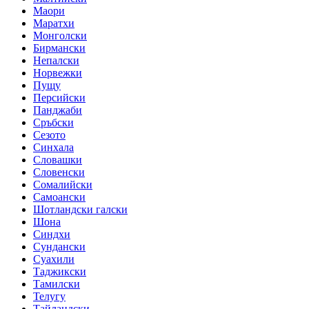
Маори
Маратхи
Монголски
Бирмански
Непалски
Норвежки
Пущу
Персийски
Панджаби
Сръбски
Сезото
Синхала
Словашки
Словенски
Сомалийски
Самоански
Шотландски галски
Шона
Синдхи
Сундански
Суахили
Таджикски
Тамилски
Телугу
Тайландски