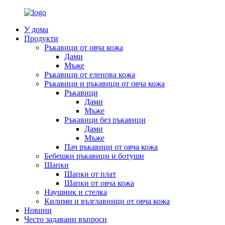
У дома
Продукти
Ръкавици от овча кожа
Дами
Мъже
Ръкавици от еленова кожа
Ръкавици и ръкавици от овча кожа
Ръкавици
Дами
Мъже
Ръкавици без ръкавици
Дами
Мъже
Пач ръкавици от овча кожа
Бебешки ръкавици и ботуши
Шапки
Шапки от плат
Шапки от овча кожа
Наушник и стелка
Килими и възглавници от овча кожа
Новини
Често задавани въпроси