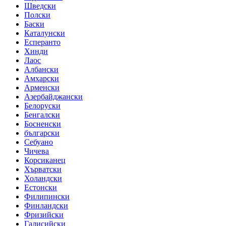
Шведски
Полски
Баски
Каталунски
Есперанто
Хинди
Лаос
Албански
Амхарски
Арменски
Азербайджански
Белоруски
Бенгалски
Босненски
български
Себуано
Чичева
Корсиканец
Хърватски
Холандски
Естонски
Филипински
Финландски
Фризийски
Галисийски