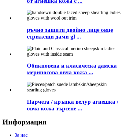
от агнешка кожа с ...
ръчно зашити двойно лице овце
стрижещи дами gl ...
Обикновена и класическа дамска
мериносова овча кожа ...
Парчета / кръпка велур агнешка /
овча кожа търсене ...
Информация
За нас