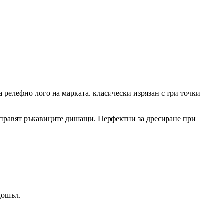
 релефно лого на марката. класически изрязан с три точки
а правят ръкавиците дишащи. Перфектни за дресиране при
 дошъл.