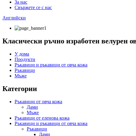
За нас
Свържете се с нас
Английски
Класически ръчно изработен велурен ов
У дома
Продукти
Ръкавици и ръкавици от овча кожа
Ръкавици
Мъже
Категории
Ръкавици от овча кожа
Дами
Мъже
Ръкавици от еленова кожа
Ръкавици и ръкавици от овча кожа
Ръкавици
Дами