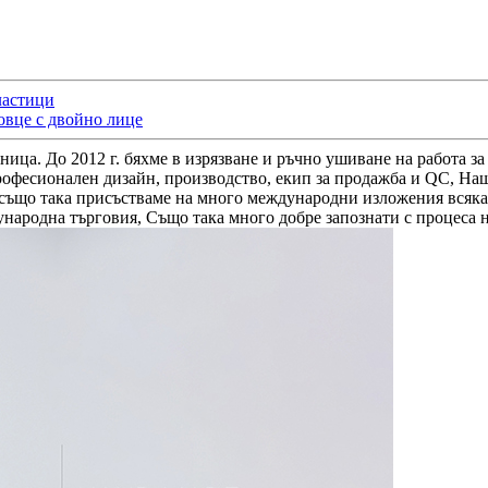
ластици
овце с двойно лице
ница. До 2012 г. бяхме в изрязване и ръчно ушиване на работа 
рофесионален дизайн, производство, екип за продажба и QC, На
е също така присъстваме на много международни изложения вся
народна търговия, Също така много добре запознати с процеса на