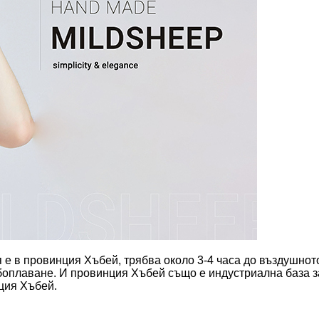
 е в провинция Хъбей, трябва около 3-4 часа до въздушнот
боплаване. И провинция Хъбей също е индустриална база за 
нция Хъбей.