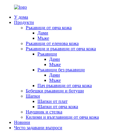
У дома
Продукти
Ръкавици от овча кожа
Дами
Мъже
Ръкавици от еленова кожа
Ръкавици и ръкавици от овча кожа
Ръкавици
Дами
Мъже
Ръкавици без ръкавици
Дами
Мъже
Пач ръкавици от овча кожа
Бебешки ръкавици и ботуши
Шапки
Шапки от плат
Шапки от овча кожа
Наушник и стелка
Килими и възглавници от овча кожа
Новини
Често задавани въпроси