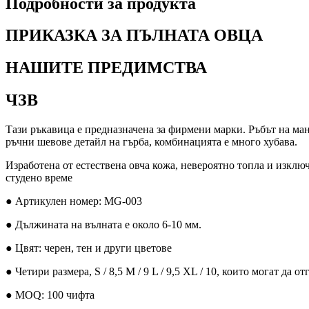
Подробности за продукта
ПРИКАЗКА ЗА ПЪЛНАТА ОВЦА
НАШИТЕ ПРЕДИМСТВА
ЧЗВ
Тази ръкавица е предназначена за фирмени марки. Ръбът на ман
ръчни шевове детайл на гърба, комбинацията е много хубава.
Изработена от естествена овча кожа, невероятно топла и изкл
студено време
● Артикулен номер: MG-003
● Дължината на вълната е около 6-10 мм.
● Цвят: черен, тен и други цветове
● Четири размера, S / 8,5 M / 9 L / 9,5 XL / 10, които могат д
● MOQ: 100 чифта