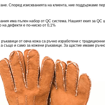
гане. Според изискванията на клиента, ние поддържаме пе
мпания има пълен набор от QC система. Нашият екип за QC 
о на дефекти е по-ниско от 0,1%
и ръкавици от овча кожа са ръчно изработени с традиционни
 а също и само за кожени ръкавици. За щастие имаме ръчно