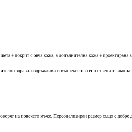
шета е покрит с овча кожа, а допълнителна кожа е проектирана за
ючително здрава. издръжливи и въпреки това естествените влакн
а отговорят на повечето мъже. Персонализиран размер също е добре