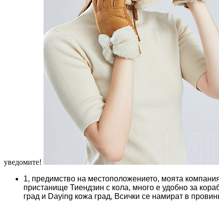
уведомите!
1, предимство на местоположението, моята компания
пристанище Тиендзин с кола, много е удобно за кора
град и Daying кожа град, Всички се намират в прови