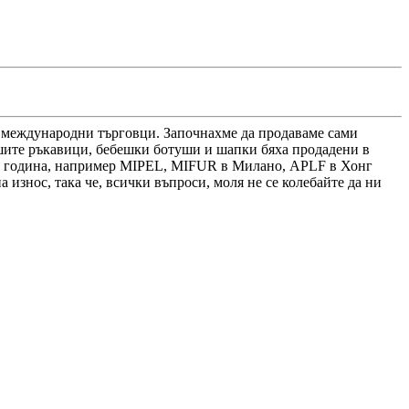
за международни търговци. Започнахме да продаваме сами
шите ръкавици, бебешки ботуши и шапки бяха продадени в
ка година, например MIPEL, MIFUR в Милано, APLF в Хонг
 износ, така че, всички въпроси, моля не се колебайте да ни