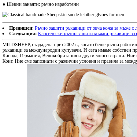
● Шевни занаяти: ръчно изработени
Предишен:
Ръчно зашити ръкавици от овча кожа за мъже с 
Следващия:
Класически ръчно зашити мъжки ръкавици за 
MILDSHEEP, създадена през 2002 г., когато беше ръчна работил
ръкавици за международни купувачи. И сега имаме собствен п
Канада, Германия, Великобритания и други много страни. Ни
Конг. Ние сме запознати с различни условия и правила за между