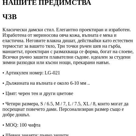
НАШИТЕ ПРЕДИМСТВА
ЧЗВ
Класически дамски стил. Елегантно проектиран и изработен.
Изработена от мериносова овча кожа, вълната е мека и
еластична. Неговите влакна дишат, действайки като естествен
термостат за вашето тяло, Три точки ръчен шев на гърба,
маншетът, проектиран с размахваща се форма, богат на слоеве,
Всички ръчно зашити плавателни съдове. идеален за студени
зимни разходки или късни нощи, прекарани навън.
• Артикулен номер: LG-021
• Дължината на вълната е около 6-10 мм ..
• Цвят: черен тен и други цветове
• Четири размера, S / 6.5, M / 7, L / 7.5, XL / 8, които могат да
посрещнат повечето дами. Персонализиран размер също е
добре дошъл.
• MOQ: 100 чифта
• Шевни занаяти: ръчно зашити