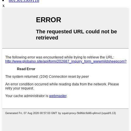
8615613309118
x