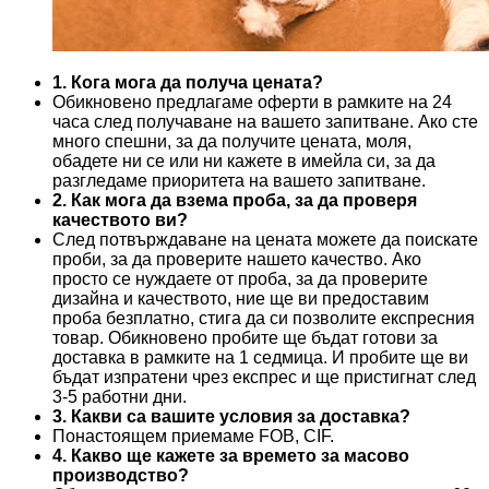
1. Кога мога да получа цената?
Обикновено предлагаме оферти в рамките на 24
часа след получаване на вашето запитване. Ако сте
много спешни, за да получите цената, моля,
обадете ни се или ни кажете в имейла си, за да
разгледаме приоритета на вашето запитване.
2. Как мога да взема проба, за да проверя
качеството ви?
След потвърждаване на цената можете да поискате
проби, за да проверите нашето качество. Ако
просто се нуждаете от проба, за да проверите
дизайна и качеството, ние ще ви предоставим
проба безплатно, стига да си позволите експресния
товар. Обикновено пробите ще бъдат готови за
доставка в рамките на 1 седмица. И пробите ще ви
бъдат изпратени чрез експрес и ще пристигнат след
3-5 работни дни.
3. Какви са вашите условия за доставка?
Понастоящем приемаме FOB, CIF.
4. Какво ще кажете за времето за масово
производство?