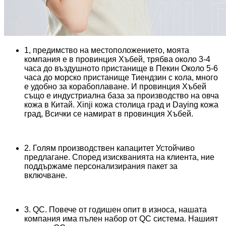
1, предимство на местоположението, моята
компания е в провинция Хъбей, трябва около 3-4
часа до въздушното пристанище в Пекин Около 5-6
часа до морско пристанище Тиендзин с кола, много
е удобно за корабоплаване. И провинция Хъбей
също е индустриална база за производство на овча
кожа в Китай. Xinji кожа столица град и Daying кожа
град, Всички се намират в провинция Хъбей.
2. Голям производствен капацитет Устойчиво
предлагане. Според изискванията на клиента, ние
поддържаме персонализирания пакет за
включване.
3. QC. Повече от годишен опит в износа, нашата
компания има пълен набор от QC система. Нашият