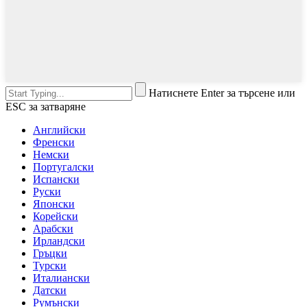
Натиснете Enter за търсене или
ESC за затваряне
Английски
Френски
Немски
Португалски
Испански
Руски
Японски
Корейски
Арабски
Ирландски
Гръцки
Турски
Италиански
Датски
Румънски