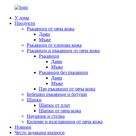
У дома
Продукти
Ръкавици от овча кожа
Дами
Мъже
Ръкавици от еленова кожа
Ръкавици и ръкавици от овча кожа
Ръкавици
Дами
Мъже
Ръкавици без ръкавици
Дами
Мъже
Пач ръкавици от овча кожа
Бебешки ръкавици и ботуши
Шапки
Шапки от плат
Шапки от овча кожа
Наушник и стелка
Килими и възглавници от овча кожа
Новини
Често задавани въпроси