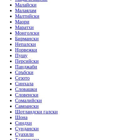
Малайски
Малаялам
Малтийски
Маори
Маратхи
Монголски
Бирмански
Непалски
Норвежки
Пущу
Персийски
Панджаби
Сръбски
Сезото
Синхала
Словашки
Словенски
Сомалийски
Самоански
Шотландски галски
Шона
Синдхи
Сундански
Суахили
Таджикски