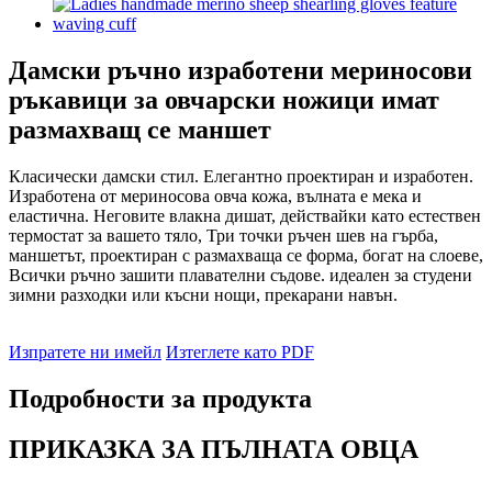
Дамски ръчно изработени мериносови
ръкавици за овчарски ножици имат
размахващ се маншет
Класически дамски стил. Елегантно проектиран и изработен.
Изработена от мериносова овча кожа, вълната е мека и
еластична. Неговите влакна дишат, действайки като естествен
термостат за вашето тяло, Три точки ръчен шев на гърба,
маншетът, проектиран с размахваща се форма, богат на слоеве,
Всички ръчно зашити плавателни съдове. идеален за студени
зимни разходки или късни нощи, прекарани навън.
Изпратете ни имейл
Изтеглете като PDF
Подробности за продукта
ПРИКАЗКА ЗА ПЪЛНАТА ОВЦА