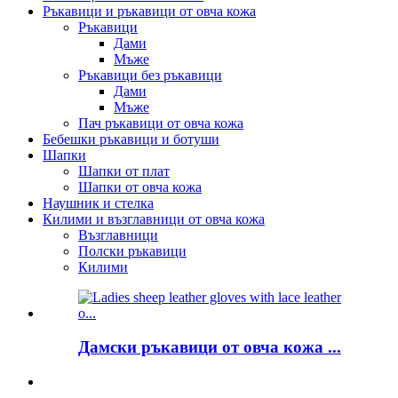
Ръкавици и ръкавици от овча кожа
Ръкавици
Дами
Мъже
Ръкавици без ръкавици
Дами
Мъже
Пач ръкавици от овча кожа
Бебешки ръкавици и ботуши
Шапки
Шапки от плат
Шапки от овча кожа
Наушник и стелка
Килими и възглавници от овча кожа
Възглавници
Полски ръкавици
Килими
Дамски ръкавици от овча кожа ...