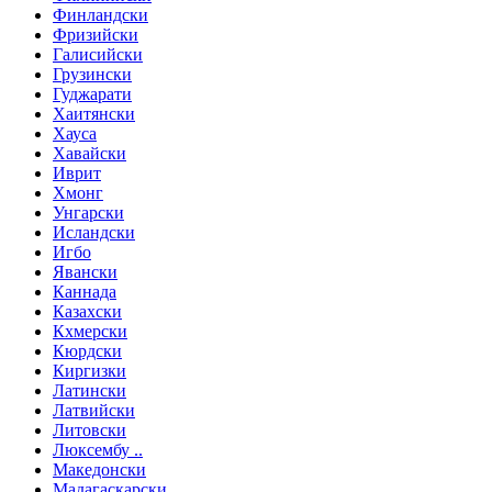
Финландски
Фризийски
Галисийски
Грузински
Гуджарати
Хаитянски
Хауса
Хавайски
Иврит
Хмонг
Унгарски
Исландски
Игбо
Явански
Каннада
Казахски
Кхмерски
Кюрдски
Киргизки
Латински
Латвийски
Литовски
Люксембу ..
Македонски
Мадагаскарски