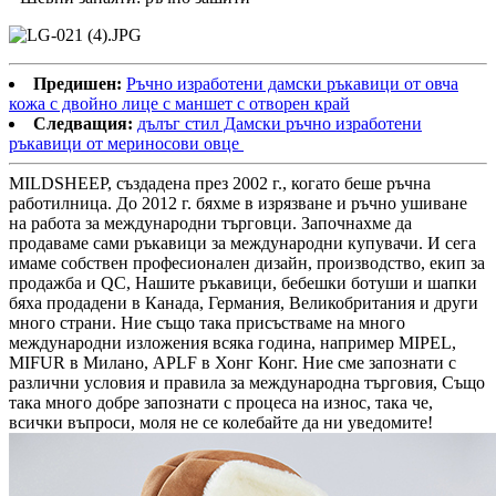
Предишен:
Ръчно изработени дамски ръкавици от овча
кожа с двойно лице с маншет с отворен край
Следващия:
дълъг стил Дамски ръчно изработени
ръкавици от мериносови овце
MILDSHEEP, създадена през 2002 г., когато беше ръчна
работилница. До 2012 г. бяхме в изрязване и ръчно ушиване
на работа за международни търговци. Започнахме да
продаваме сами ръкавици за международни купувачи. И сега
имаме собствен професионален дизайн, производство, екип за
продажба и QC, Нашите ръкавици, бебешки ботуши и шапки
бяха продадени в Канада, Германия, Великобритания и други
много страни. Ние също така присъстваме на много
международни изложения всяка година, например MIPEL,
MIFUR в Милано, APLF в Хонг Конг. Ние сме запознати с
различни условия и правила за международна търговия, Също
така много добре запознати с процеса на износ, така че,
всички въпроси, моля не се колебайте да ни уведомите!