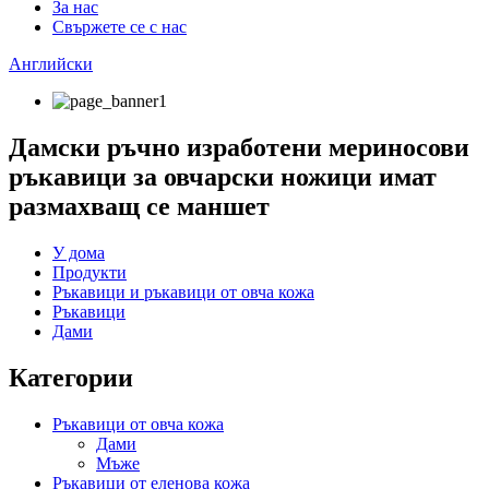
За нас
Свържете се с нас
Английски
Дамски ръчно изработени мериносови
ръкавици за овчарски ножици имат
размахващ се маншет
У дома
Продукти
Ръкавици и ръкавици от овча кожа
Ръкавици
Дами
Категории
Ръкавици от овча кожа
Дами
Мъже
Ръкавици от еленова кожа