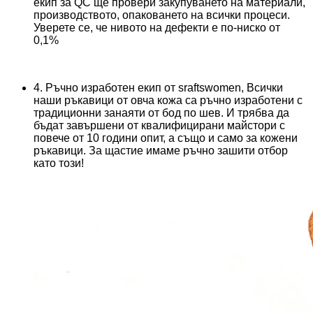
екип за QC ще провери закупуването на материали,
производството, опаковането на всички процеси.
Уверете се, че нивото на дефекти е по-ниско от
0,1%
4. Ръчно изработен екип от sraftswomen, Всички
наши ръкавици от овча кожа са ръчно изработени с
традиционни занаяти от бод по шев. И трябва да
бъдат завършени от квалифицирани майстори с
повече от 10 години опит, а също и само за кожени
ръкавици. За щастие имаме ръчно зашити отбор
като този!