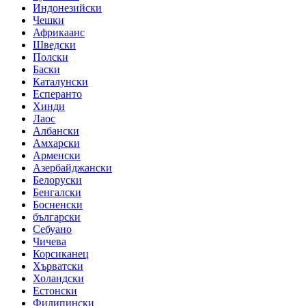
Индонезийски
Чешки
Африкаанс
Шведски
Полски
Баски
Каталунски
Есперанто
Хинди
Лаос
Албански
Амхарски
Арменски
Азербайджански
Белоруски
Бенгалски
Босненски
български
Себуано
Чичева
Корсиканец
Хърватски
Холандски
Естонски
Филипински